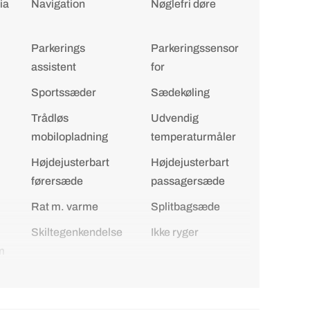
ia
Navigation
Nøglefri døre
Parkerings
Parkeringssensor
assistent
for
Sportssæder
Sædekøling
Trådløs
Udvendig
mobilopladning
temperaturmåler
Højdejusterbart
Højdejusterbart
førersæde
passagersæde
Rat m. varme
Splitbagsæde
Skiltegenkendelse
Ikke ryger
m