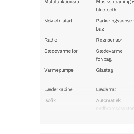
Multifunktionsrat
Musikstreaming v
bluetooth
Nøglefri start
Parkeringssensor
bag
Radio
Regnsensor
Sædevarme for
Sædevarme
for/bag
Varmepumpe
Glastag
Læderkabine
Læderrat
Isofix
Automatisk
nødbremsesyste