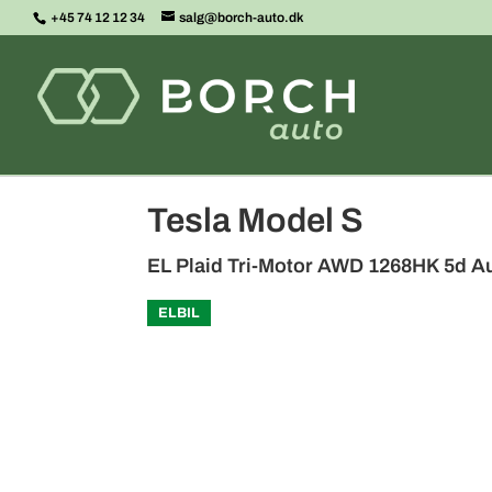
+45 74 12 12 34
salg@borch-auto.dk
<
Tilbage til søgeresultat
Tesla Model S
EL Plaid Tri-Motor AWD 1268HK 5d Au
ELBIL