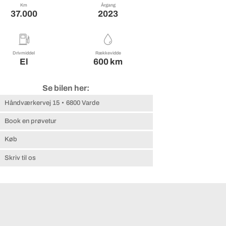
Km
Årgang
37.000
2023
Drivmiddel
Rækkevidde
El
600 km
Se bilen her:
Håndværkervej 15
6800 Varde
Book en prøvetur
Køb
Skriv til os