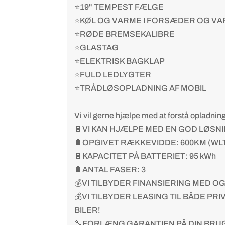
⭐19" TEMPEST FÆLGE
⭐KØL OG VARME I FORSÆDER OG VA
⭐RØDE BREMSEKALIBRE
⭐GLASTAG
⭐ELEKTRISK BAGKLAP
⭐FULD LEDLYGTER
⭐TRÅDLØSOPLADNING AF MOBIL
Vi vil gerne hjælpe med at forstå opladni
🔋VI KAN HJÆLPE MED EN GOD LØSNI
🔋OPGIVET RÆKKEVIDDE: 600KM (WL
🔋KAPACITET PÅ BATTERIET: 95 kWh
🔋ANTAL FASER: 3
💰VI TILBYDER FINANSIERING MED O
💰VI TILBYDER LEASING TIL BÅDE P
BILER!
🔧FORLÆNG GARANTIEN PÅ DIN BRUG