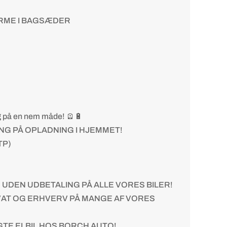
RME I BAGSÆDER
ng på en nem måde! 🪫🔋
NG PÅ OPLADNING I HJEMMET!
TP)
G UDEN UDBETALING PÅ ALLE VORES BILER!
RIVAT OG ERHVERV PÅ MANGE AF VORES
TE ELBIL HOS BORCH AUTO!