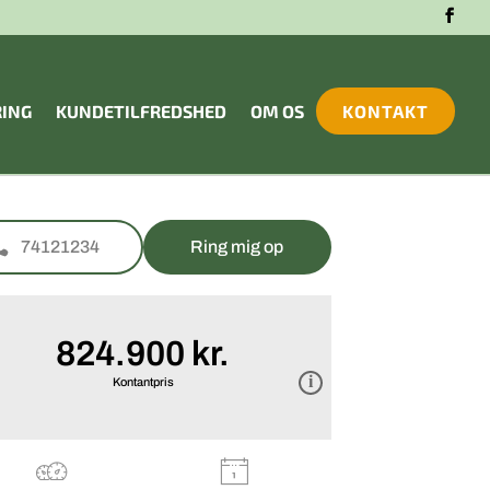
RING
KUNDETILFREDSHED
OM OS
KONTAKT
74121234
Ring mig op
824.900 kr.
Kontantpris