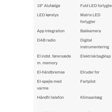
19" Alufælge
Fuld LED forlygte
LED kørelys
Matrix LED
forlygter
App integration
Bakkamera
DAB radio
Digital
instrumentering
El indst. førersæde
Elektrisk bagklap
m. memory
El-håndbremse
Elruder for
El-spejle med
Fartpilot
varme
Håndfri telefon
Klimaanlæg