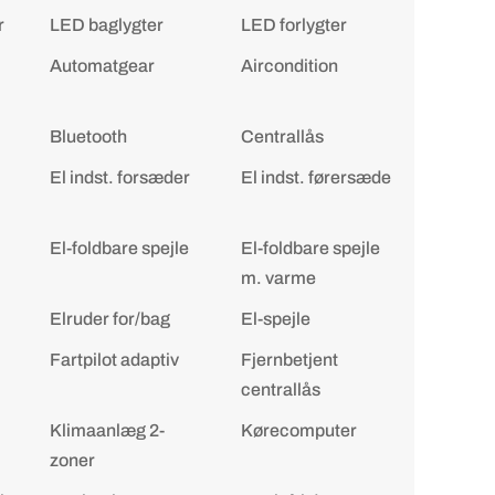
r
LED baglygter
LED forlygter
Automatgear
Aircondition
Bluetooth
Centrallås
El indst. forsæder
El indst. førersæde
El-foldbare spejle
El-foldbare spejle
m. varme
Elruder for/bag
El-spejle
Fartpilot adaptiv
Fjernbetjent
centrallås
Klimaanlæg 2-
Kørecomputer
zoner