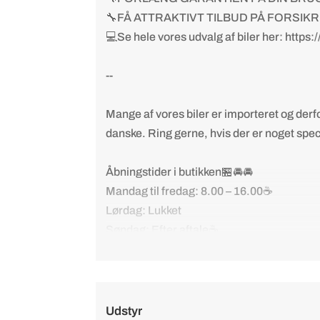
🔧FÅ ATTRAKTIVT TILBUD PÅ FORSIKR
💻Se hele vores udvalg af biler her: https:
--
Mange af vores biler er importeret og derf
danske. Ring gerne, hvis der er noget specif
Åbningstider i butikken🏪🚘🚘
Mandag til fredag: 8.00 – 16.00☕
Lørdag: Lukket
Søndag: Efter aftale☕
Udstyr