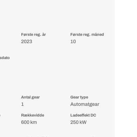
Første reg. år
Første reg. måned
2023
10
gsdato
Antal gear
Gear type
1
Automatgear
e
Rækkevidde
Ladeeffekt DC
600 km
250 kW