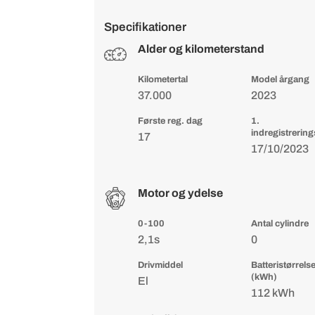
Specifikationer
Alder og kilometerstand
Kilometertal
Model årgang
37.000
2023
Første reg. dag
1.
indregistrerin
17
17/10/2023
Motor og ydelse
0-100
Antal cylindre
2,1s
0
Drivmiddel
Batteristørrels
(kWh)
El
112 kWh