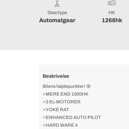
Geartype
HK
Automatgear
1268hk
Beskrivelse
Bilens højdepunkter! 🤩
⭐MERE END 1000HK
⭐3 EL-MOTORER
⭐YOKE RAT
⭐ENHANCED AUTO PILOT
⭐HARD WARE 4