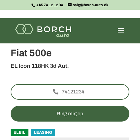
+45 74 12 12 34
salg@borch-auto.dk
<
Tilbage til søgeresultat
Fiat 500e
EL Icon 118HK 3d Aut.
74121234
Ring mig op
ELBIL
LEASING