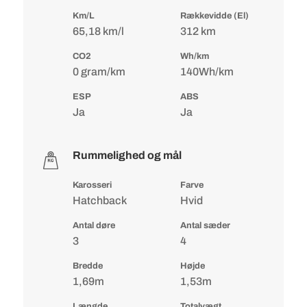
Km/L
Rækkevidde (El)
65,18 km/l
312 km
CO2
Wh/km
0 gram/km
140Wh/km
ESP
ABS
Ja
Ja
Rummelighed og mål
Karosseri
Farve
Hatchback
Hvid
Antal døre
Antal sæder
3
4
Bredde
Højde
1,69m
1,53m
Længde
Totalvægt