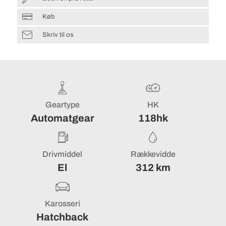
Køb
Skriv til os
Geartype
HK
Automatgear
118hk
Drivmiddel
Rækkevidde
El
312 km
Karosseri
Hatchback