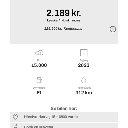
2.189 kr.
Leasing /md. inkl. moms
129.900 kr.
Kontantpris
Km
Årgang
15.000
2023
Drivmiddel
Rækkevidde
El
312 km
Se bilen her:
Håndværkervej 15
6800 Varde
Book en prøvetur