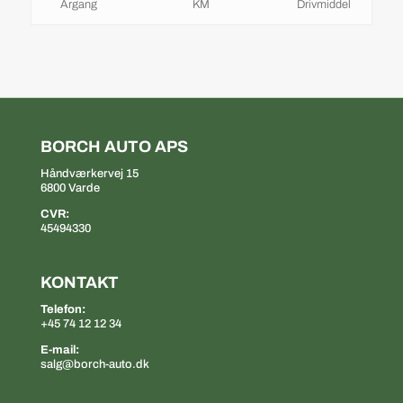
Årgang
KM
Drivmiddel
BORCH AUTO APS
Håndværkervej 15
6800 Varde
CVR:
45494330
KONTAKT
Telefon:
+45 74 12 12 34
E-mail:
salg@borch-auto.dk