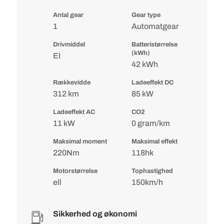
Antal gear
Gear type
1
Automatgear
Drivmiddel
Batteristørrelse
(kWh)
El
42 kWh
Rækkevidde
Ladeeffekt DC
312 km
85 kW
Ladeeffekt AC
CO2
11 kW
0 gram/km
Maksimal moment
Maksimal effekt
220Nm
118hk
Motorstørrelse
Tophastighed
ell
150km/h
Sikkerhed og økonomi